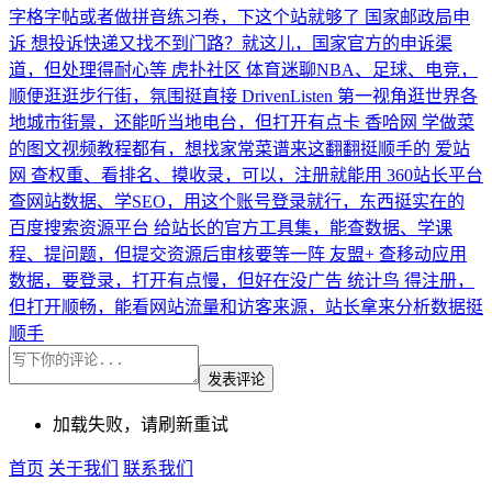
字格字帖或者做拼音练习卷，下这个站就够了
国家邮政局申
诉
想投诉快递又找不到门路？就这儿，国家官方的申诉渠
道，但处理得耐心等
虎扑社区
体育迷聊NBA、足球、电竞，
顺便逛逛步行街，氛围挺直接
DrivenListen
第一视角逛世界各
地城市街景，还能听当地电台，但打开有点卡
香哈网
学做菜
的图文视频教程都有，想找家常菜谱来这翻翻挺顺手的
爱站
网
查权重、看排名、摸收录，可以，注册就能用
360站长平台
查网站数据、学SEO，用这个账号登录就行，东西挺实在的
百度搜索资源平台
给站长的官方工具集，能查数据、学课
程、提问题，但提交资源后审核要等一阵
友盟+
查移动应用
数据，要登录，打开有点慢，但好在没广告
统计鸟
得注册，
但打开顺畅，能看网站流量和访客来源，站长拿来分析数据挺
顺手
发表评论
加载失败，请刷新重试
首页
关于我们
联系我们