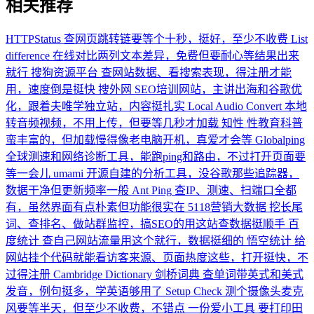
相关推荐
HTTPStatus
查网页跳转链要等个十秒，挺好，至少不收费
List
difference
在线对比两列文本差异，免费但要耐心等结果出来
就行
搜狗资源平台
查网站数据、看搜索表现，得注册才能
用，速度倒是挺快
搜外网
SEO培训网站，主讲出海和谷歌优
化，跟着夫唯学独立站，内容挺扎实
Local Audio Convert
本地
转音频视频，不用上传，但要等几秒才加载
知性
性教育科普
蛮丰富的，但加载慢得像老电脑开机，真爱才会等
Globalping
全球测速和网络诊断工具，能跑ping和路由，不过打开页面要
等一会儿
umami
开源自建的分析工具，没谷歌那些追踪器，
数据干净但更新频率一般
Ant Ping
查IP、测速、扫端口全都
有，虽然界面有点朴素但功能很实在
5118营销大数据
挖长尾
词、查排名、做站群监控，搞SEO的用这站查数据挺顺手
百
度统计
查自己网站流量用这个就行，数据挺细的
悟空统计
给
网站挂个代码就能看访客来源、页面热度这些，打开挺快，不
过得注册
Cambridge Dictionary 剑桥词典
查单词带英式和美式
发音，例句挺多，学英语够用了
Setup Check
测个摄像头麦克
风要等半天，但至少不收费，不错点
一份爱小工具
要打印田