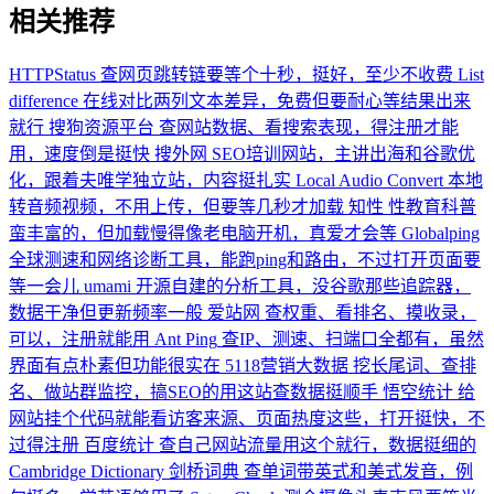
相关推荐
HTTPStatus
查网页跳转链要等个十秒，挺好，至少不收费
List
difference
在线对比两列文本差异，免费但要耐心等结果出来
就行
搜狗资源平台
查网站数据、看搜索表现，得注册才能
用，速度倒是挺快
搜外网
SEO培训网站，主讲出海和谷歌优
化，跟着夫唯学独立站，内容挺扎实
Local Audio Convert
本地
转音频视频，不用上传，但要等几秒才加载
知性
性教育科普
蛮丰富的，但加载慢得像老电脑开机，真爱才会等
Globalping
全球测速和网络诊断工具，能跑ping和路由，不过打开页面要
等一会儿
umami
开源自建的分析工具，没谷歌那些追踪器，
数据干净但更新频率一般
爱站网
查权重、看排名、摸收录，
可以，注册就能用
Ant Ping
查IP、测速、扫端口全都有，虽然
界面有点朴素但功能很实在
5118营销大数据
挖长尾词、查排
名、做站群监控，搞SEO的用这站查数据挺顺手
悟空统计
给
网站挂个代码就能看访客来源、页面热度这些，打开挺快，不
过得注册
百度统计
查自己网站流量用这个就行，数据挺细的
Cambridge Dictionary 剑桥词典
查单词带英式和美式发音，例