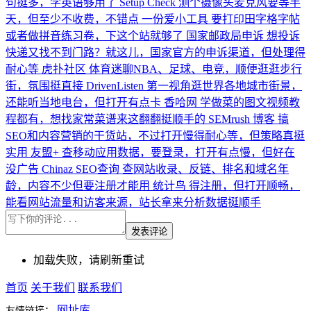
句挺多，学英语够用了
Setup Check
测个摄像头麦克风要等半
天，但至少不收费，不错点
一份爱小工具
要打印田字格字帖
或者做拼音练习卷，下这个站就够了
国家邮政局申诉
想投诉
快递又找不到门路？就这儿，国家官方的申诉渠道，但处理得
耐心等
虎扑社区
体育迷聊NBA、足球、电竞，顺便逛逛步行
街，氛围挺直接
DrivenListen
第一视角逛世界各地城市街景，
还能听当地电台，但打开有点卡
香哈网
学做菜的图文视频教
程都有，想找家常菜谱来这翻翻挺顺手的
SEMrush 博客
搞
SEO和内容营销的干货站，不过打开慢得耐心等，但策略真挺
实用
友盟+
查移动应用数据，要登录，打开有点慢，但好在
没广告
Chinaz SEO查询
查网站收录、反链、排名和域名年
龄，内容不少但要注册才能用
统计鸟
得注册，但打开顺畅，
能看网站流量和访客来源，站长拿来分析数据挺顺手
发表评论
加载失败，请刷新重试
首页
关于我们
联系我们
网址库
友情链接：