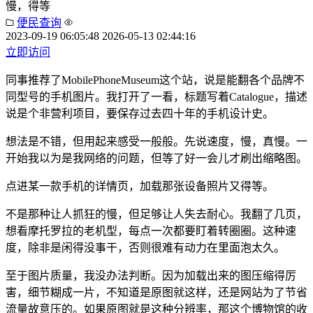
慢，得等
便民查询
2023-09-19 06:05:48
2026-05-13 02:44:16
立即访问
同事推荐了MobilePhoneMuseum这个站，说是能翻各个品牌不
同型号的手机图片。我打开了一看，标题写着Catalogue，描述
说是个非营利项目，要保存过去四十年的手机设计史。
想法是不错，但用起来感受一般般。先说速度，慢，真慢。一
开始我以为是我网络的问题，但等了好一会儿才刷出缩略图。
点进某一款手机的详情页，加载那张设备照片又得等。
不是那种让人抓狂的慢，但足够让人失去耐心。我翻了几页，
想看摩托罗拉的老机型，每点一次都要盯着转圈圈。这种速
度，除非是闲得没事干，否则很难有动力在里面泡太久。
至于图片质量，我没办法判断。因为加载出来的图压缩得厉
害，细节糊成一片，不知道是原图就这样，还是网站为了节省
流量故意压的。如果原图就是这种分辨率，那这个博物馆的收