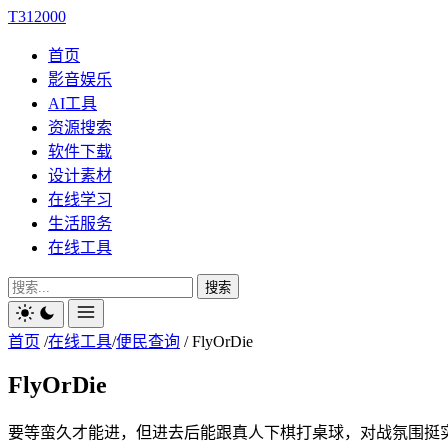
T312000
首页
影音娱乐
AI工具
资源搜索
软件下载
设计素材
在线学习
生活服务
在线工具
搜索
首页
/
在线工具
/
便民查询
/
FlyOrDie
FlyOrDie
要等蛮久才能进，但进去后能跟真人下棋打桌球，对战氛围挺