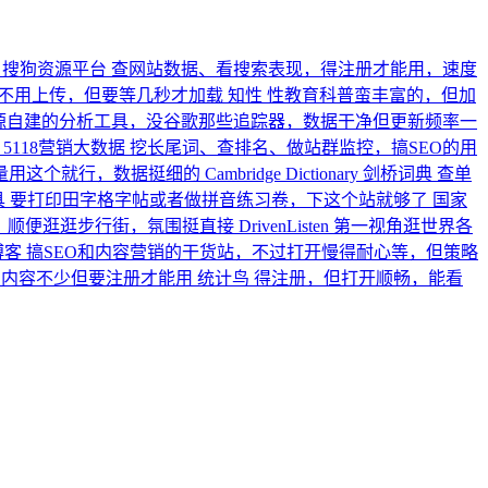
搜狗资源平台
查网站数据、看搜索表现，得注册才能用，速度
不用上传，但要等几秒才加载
知性
性教育科普蛮丰富的，但加
源自建的分析工具，没谷歌那些追踪器，数据干净但更新频率一
5118营销大数据
挖长尾词、查排名、做站群监控，搞SEO的用
量用这个就行，数据挺细的
Cambridge Dictionary 剑桥词典
查单
具
要打印田字格字帖或者做拼音练习卷，下这个站就够了
国家
，顺便逛逛步行街，氛围挺直接
DrivenListen
第一视角逛世界各
 博客
搞SEO和内容营销的干货站，不过打开慢得耐心等，但策略
，内容不少但要注册才能用
统计鸟
得注册，但打开顺畅，能看