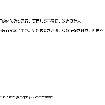
打开的体验确实还行，页面加载不算慢，这点没骗人。
心思直接凉了半截。另外它要求注册，虽然没强制付费，但提不
—just instant gameplay & community!