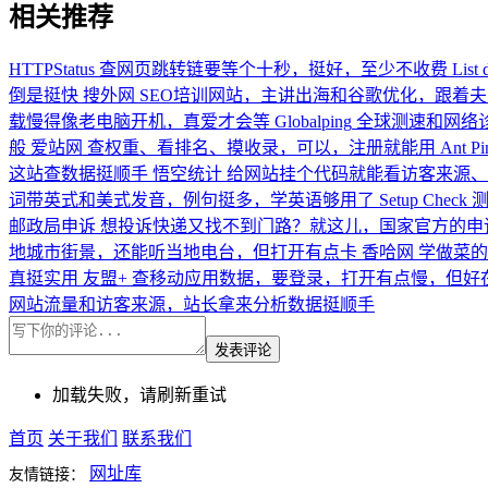
相关推荐
HTTPStatus
查网页跳转链要等个十秒，挺好，至少不收费
List 
倒是挺快
搜外网
SEO培训网站，主讲出海和谷歌优化，跟着
载慢得像老电脑开机，真爱才会等
Globalping
全球测速和网络诊
般
爱站网
查权重、看排名、摸收录，可以，注册就能用
Ant Pi
这站查数据挺顺手
悟空统计
给网站挂个代码就能看访客来源、
词带英式和美式发音，例句挺多，学英语够用了
Setup Check
邮政局申诉
想投诉快递又找不到门路？就这儿，国家官方的申
地城市街景，还能听当地电台，但打开有点卡
香哈网
学做菜的
真挺实用
友盟+
查移动应用数据，要登录，打开有点慢，但好
网站流量和访客来源，站长拿来分析数据挺顺手
发表评论
加载失败，请刷新重试
首页
关于我们
联系我们
网址库
友情链接：