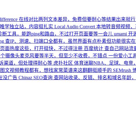
difference
在线对比两列文本差异，免费但要耐心等结果出来就行
夫唯学独立站，内容挺扎实
Local Audio Convert
本地转音频视频，
断工具，能跑ping和路由，不过打开页面要等一会儿
umami
开
ng
查IP、测速、扫端口全都有，虽然界面有点朴素但功能很实在
页面热度这些，打开挺快，不过得注册
百度统计
查自己网站流
测个摄像头麦克风要等半天，但至少不收费，不错点
一份爱小工
诉渠道，但处理得耐心等
虎扑社区
体育迷聊NBA、足球、电竞
图文视频教程都有，想找家常菜谱来这翻翻挺顺手的
SEMrush
在没广告
Chinaz SEO查询
查网站收录、反链、排名和域名年龄