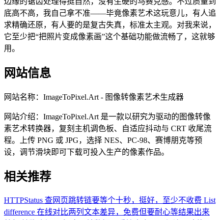
边缘的锯齿处理得挺自然，没有生硬的马赛克感。不过质量到
底高不高，我自己拿不准——毕竟像素艺术这玩意儿，有人追
求精确还原，有人要的是复古失真，标准太主观。对我来说，
它至少把“把照片变成像素画”这个基础功能做流畅了，这就够
用。
网站信息
网站名称：
ImageToPixel.Art - 图像转像素艺术生成器
网站介绍：
ImageToPixel.Art 是一款以研究为驱动的图像转像
素艺术转换器，复刻主机调色板、自适应抖动与 CRT 收尾流
程。上传 PNG 或 JPG，选择 NES、PC-98、赛博朋克等预
设，调节滑块即可下载可投入生产的像素作品。
相关推荐
HTTPStatus
查网页跳转链要等个十秒，挺好，至少不收费
List
difference
在线对比两列文本差异，免费但要耐心等结果出来