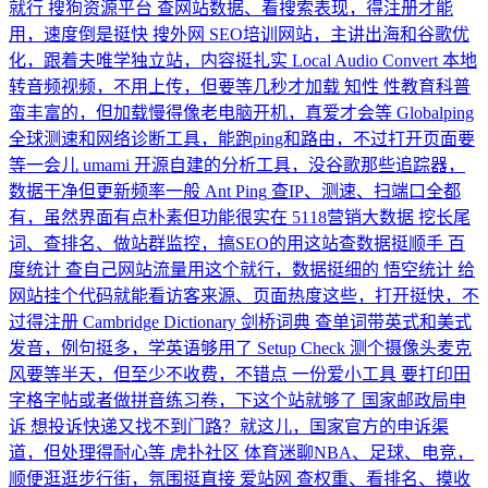
就行
搜狗资源平台
查网站数据、看搜索表现，得注册才能
用，速度倒是挺快
搜外网
SEO培训网站，主讲出海和谷歌优
化，跟着夫唯学独立站，内容挺扎实
Local Audio Convert
本地
转音频视频，不用上传，但要等几秒才加载
知性
性教育科普
蛮丰富的，但加载慢得像老电脑开机，真爱才会等
Globalping
全球测速和网络诊断工具，能跑ping和路由，不过打开页面要
等一会儿
umami
开源自建的分析工具，没谷歌那些追踪器，
数据干净但更新频率一般
Ant Ping
查IP、测速、扫端口全都
有，虽然界面有点朴素但功能很实在
5118营销大数据
挖长尾
词、查排名、做站群监控，搞SEO的用这站查数据挺顺手
百
度统计
查自己网站流量用这个就行，数据挺细的
悟空统计
给
网站挂个代码就能看访客来源、页面热度这些，打开挺快，不
过得注册
Cambridge Dictionary 剑桥词典
查单词带英式和美式
发音，例句挺多，学英语够用了
Setup Check
测个摄像头麦克
风要等半天，但至少不收费，不错点
一份爱小工具
要打印田
字格字帖或者做拼音练习卷，下这个站就够了
国家邮政局申
诉
想投诉快递又找不到门路？就这儿，国家官方的申诉渠
道，但处理得耐心等
虎扑社区
体育迷聊NBA、足球、电竞，
顺便逛逛步行街，氛围挺直接
爱站网
查权重、看排名、摸收