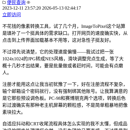
便民查询
2023-12-11 23:57:20
2026-05-13 02:44:17
立即访问
不花钱的像素转换工具，试了几个月，ImageToPixel这个站算
是填补了一个挺具体的需求缺口。打开网页的速度确实快，从
点击到上传界面加载基本不用等，这对急性子挺友好。
不过得先说清楚，它的处理速度偏慢——我试过把一张
1024x1024的JPG转成NES风格，滑块调整完点生成，等了大
概十几秒才出结果，要是批量做或者赶时间，可能会有点磨
人。
注册才能用这点让我当初犹豫了一下，好在注册流程不复杂，
输个邮箱设个密码就行，没有强制绑其他账号。让我算满意的
是它那些预设调色板。PC-98和赛博朋克两个选项，转换后色
彩过渡确实有那种老主机屏幕的颗粒感，不是简单粗暴地把像
素块拉大。
自适应抖动和CRT收尾流程具体怎么实现的我不太懂，但成品