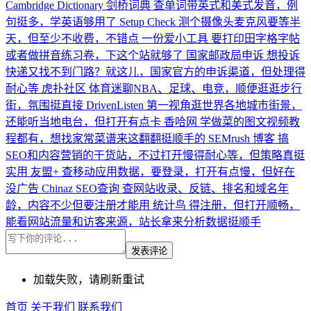
Cambridge Dictionary 剑桥词典
查单词带英式和美式发音，例
句挺多，学英语够用了
Setup Check
测个摄像头麦克风要等半
天，但至少不收费，不错点
一份爱小工具
要打印田字格字帖
或者做拼音练习卷，下这个站就够了
国家邮政局申诉
想投诉
快递又找不到门路？就这儿，国家官方的申诉渠道，但处理得
耐心等
虎扑社区
体育迷聊NBA、足球、电竞，顺便逛逛步行
街，氛围挺直接
DrivenListen
第一视角逛世界各地城市街景，
还能听当地电台，但打开有点卡
香哈网
学做菜的图文视频教
程都有，想找家常菜谱来这翻翻挺顺手的
SEMrush 博客
搞
SEO和内容营销的干货站，不过打开慢得耐心等，但策略真挺
实用
友盟+
查移动应用数据，要登录，打开有点慢，但好在
没广告
Chinaz SEO查询
查网站收录、反链、排名和域名年
龄，内容不少但要注册才能用
统计鸟
得注册，但打开顺畅，
能看网站流量和访客来源，站长拿来分析数据挺顺手
发表评论
加载失败，请刷新重试
首页
关于我们
联系我们