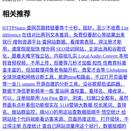
相关推荐
HTTPStatus
查网页跳转链要等个十秒，挺好，至少不收费
List
difference
在线对比两列文本差异，免费但要耐心等结果出来
就行
搜狗资源平台
查网站数据、看搜索表现，得注册才能
用，速度倒是挺快
搜外网
SEO培训网站，主讲出海和谷歌优
化，跟着夫唯学独立站，内容挺扎实
Local Audio Convert
本地
转音频视频，不用上传，但要等几秒才加载
知性
性教育科普
蛮丰富的，但加载慢得像老电脑开机，真爱才会等
Globalping
全球测速和网络诊断工具，能跑ping和路由，不过打开页面要
等一会儿
umami
开源自建的分析工具，没谷歌那些追踪器，
数据干净但更新频率一般
爱站网
查权重、看排名、摸收录，
可以，注册就能用
Ant Ping
查IP、测速、扫端口全都有，虽然
界面有点朴素但功能很实在
5118营销大数据
挖长尾词、查排
名、做站群监控，搞SEO的用这站查数据挺顺手
悟空统计
给
网站挂个代码就能看访客来源、页面热度这些，打开挺快，不
过得注册
百度统计
查自己网站流量用这个就行，数据挺细的