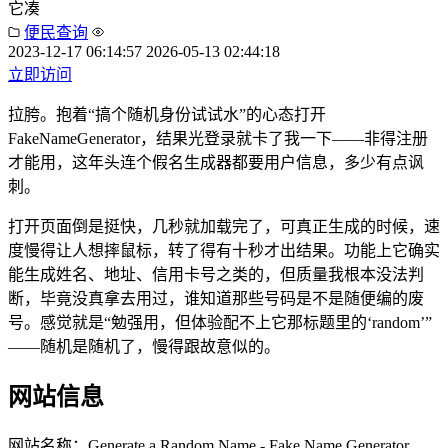
它凑
便民查询
2023-12-17 06:14:57
2026-05-13 02:44:18
立即访问
拉胯。抱着“搞个随机身份试试水”的心态打开
FakeNameGenerator，结果光登录就卡了我一下——非得注册
才能用，这年头连个假名生成器都要用户信息，多少有点讽
刺。
打开页面倒是挺快，几秒就加载完了，可真正生成的时候，速
度慢得让人想摔鼠标，转了得有十秒才出结果。功能上它确实
能生成姓名、地址、信用卡号之类的，但质量我根本没法判
断，毕竟没真拿去用过，谁知道那些号码是不是随便编的废
号。感觉就是“勉强用，但体验配不上它那标题里的‘random’”
——随机是随机了，慢得跟故意似的。
网站信息
网站名称：
Generate a Random Name - Fake Name Generator