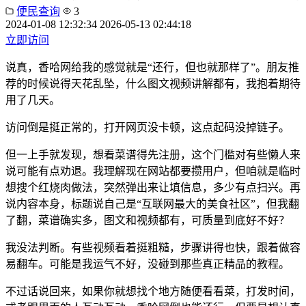
便民查询
3
2024-01-08 12:32:34
2026-05-13 02:44:18
立即访问
说真，香哈网给我的感觉就是“还行，但也就那样了”。朋友推
荐的时候说得天花乱坠，什么图文视频讲解都有，我抱着期待
用了几天。
访问倒是挺正常的，打开网页没卡顿，这点起码没掉链子。
但一上手就发现，想看菜谱得先注册，这个门槛对有些懒人来
说可能有点劝退。我理解现在网站都要攒用户，但咱就是临时
想搜个红烧肉做法，突然弹出来让填信息，多少有点扫兴。再
说内容本身，标题说自己是“互联网最大的美食社区”，但我翻
了翻，菜谱确实多，图文和视频都有，可质量到底好不好？
我没法判断。有些视频看着挺粗糙，步骤讲得也快，跟着做容
易翻车。可能是我运气不好，没碰到那些真正精品的教程。
不过话说回来，如果你就想找个地方随便看看菜，打发时间，