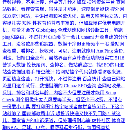
音频视频，不用上传，但要等几秒才加载
搜狗资源平台
查网
站数据、看搜索表现，得注册才能用，速度倒是挺快
搜外网
SEO培训网站，主讲出海和谷歌优化，跟着夫唯学独立站，内
容挺扎实
知性
性教育科普蛮丰富的，但加载慢得像老电脑开
机，真爱才会等
Globalping
全球测速和网络诊断工具，能跑
ping和路由，不过打开页面要等一会儿
umami
开源自建的分析
工具，没谷歌那些追踪器，数据干净但更新频率一般
爱站网
查权重、看排名、摸收录，可以，注册就能用
Ant Ping
查IP、
测速、扫端口全都有，虽然界面有点朴素但功能很实在
5118
营销大数据
挖长尾词、查排名、做站群监控，搞SEO的用这
站查数据挺顺手
悟空统计
给网站挂个代码就能看访客来源、
页面热度这些，打开挺快，不过得注册
百度统计
查自己网站
流量用这个就行，数据挺细的
Chinaz SEO查询
查网站收录、
反链、排名和域名年龄，内容不少但要注册才能用
Setup
Check
测个摄像头麦克风要等半天，但至少不收费，不错点
一份爱小工具
要打印田字格字帖或者做拼音练习卷，下这个
站就够了
国家邮政局申诉
想投诉快递又找不到门路？就这
儿，国家官方的申诉渠道，但处理得耐心等
虎扑社区
体育迷
聊NBA、足球、电竞，顺便逛逛步行街，氛围挺直接