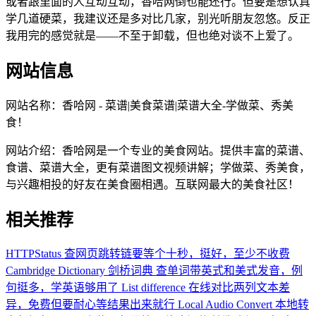
或者跟里面的人互动互动，香哈网倒也能还行。但要是想认真
学几道硬菜，我建议还是多对比几家，别光听朋友忽悠。反正
我用完的感觉就是——不至于卸载，但也绝对谈不上爱了。
网站信息
网站名称：
香哈网 - 菜谱|美食菜谱|菜谱大全-学做菜、秀美
食！
网站介绍：
香哈网是一个专业的美食网站。提供丰富的菜谱、
食谱、菜谱大全，更有菜谱图文视频讲解；学做菜、秀美食，
与兴趣相投的好友在美食圈相遇。互联网最大的美食社区！
相关推荐
HTTPStatus
查网页跳转链要等个十秒，挺好，至少不收费
Cambridge Dictionary 剑桥词典
查单词带英式和美式发音，例
句挺多，学英语够用了
List difference
在线对比两列文本差
异，免费但要耐心等结果出来就行
Local Audio Convert
本地转