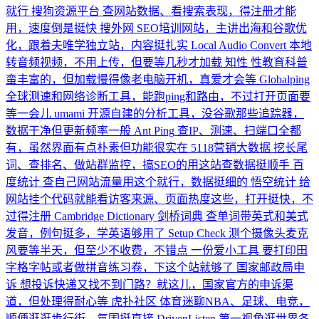
就行
搜狗资源平台
查网站数据、看搜索表现，得注册才能
用，速度倒是挺快
搜外网
SEO培训网站，主讲出海和谷歌优
化，跟着夫唯学独立站，内容挺扎实
Local Audio Convert
本地
转音频视频，不用上传，但要等几秒才加载
知性
性教育科普
蛮丰富的，但加载慢得像老电脑开机，真爱才会等
Globalping
全球测速和网络诊断工具，能跑ping和路由，不过打开页面要
等一会儿
umami
开源自建的分析工具，没谷歌那些追踪器，
数据干净但更新频率一般
Ant Ping
查IP、测速、扫端口全都
有，虽然界面有点朴素但功能很实在
5118营销大数据
挖长尾
词、查排名、做站群监控，搞SEO的用这站查数据挺顺手
百
度统计
查自己网站流量用这个就行，数据挺细的
悟空统计
给
网站挂个代码就能看访客来源、页面热度这些，打开挺快，不
过得注册
Cambridge Dictionary 剑桥词典
查单词带英式和美式
发音，例句挺多，学英语够用了
Setup Check
测个摄像头麦克
风要等半天，但至少不收费，不错点
一份爱小工具
要打印田
字格字帖或者做拼音练习卷，下这个站就够了
国家邮政局申
诉
想投诉快递又找不到门路？就这儿，国家官方的申诉渠
道，但处理得耐心等
虎扑社区
体育迷聊NBA、足球、电竞，
顺便逛逛步行街，氛围挺直接
DrivenListen
第一视角逛世界各