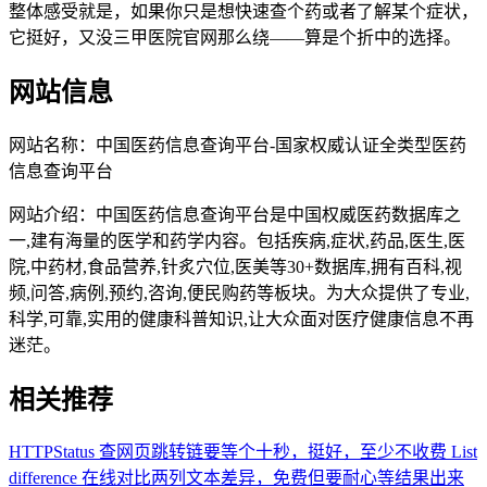
整体感受就是，如果你只是想快速查个药或者了解某个症状，
它挺好，又没三甲医院官网那么绕——算是个折中的选择。
网站信息
网站名称：
中国医药信息查询平台-国家权威认证全类型医药
信息查询平台
网站介绍：
中国医药信息查询平台是中国权威医药数据库之
一,建有海量的医学和药学内容。包括疾病,症状,药品,医生,医
院,中药材,食品营养,针炙穴位,医美等30+数据库,拥有百科,视
频,问答,病例,预约,咨询,便民购药等板块。为大众提供了专业,
科学,可靠,实用的健康科普知识,让大众面对医疗健康信息不再
迷茫。
相关推荐
HTTPStatus
查网页跳转链要等个十秒，挺好，至少不收费
List
difference
在线对比两列文本差异，免费但要耐心等结果出来