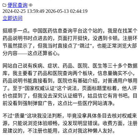
便民查询
2024-02-25 13:59:49
2026-05-13 02:44:19
立即访问
挺顺手一点。中国医药信息查询平台这个站的，我是在找某个
药品说明书时点进去的，页面打开挺快，没遇到卡顿。注册环
节虽然提示了，但我当时直接点了“跳过”，也能正常浏览大部
分内容——这点还算省心。
网站自己说有疾病、症状、药品、医院、医生等三十多个数据
库，我主要看了药品和医院查询两个板块，信息量确实不小，
药品说明书能直接看到，医院也有基础介绍，对普通用户够用
了。至于“国家权威认证”这个说法，页面标题里标着，他人评
价也提到了，但我没去深究认证细节，姑且信它有背书吧。目
前没看到强制弹窗广告，这点比一些医疗网站清净。
不过“质量”这块我没法判断，毕竟没拿具体条目去核对权威来
源，只能说浏览体验顺畅，没发现明显错误。收费方面，注册
是建议的，不注册也能用，这点对我这种懒人友好。