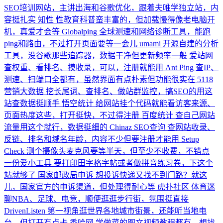
SEO培训网站，主讲出海和谷歌优化，跟着夫唯学独立站，内
容挺扎实
知性
性教育科普蛮丰富的，但加载慢得像老电脑开
机，真爱才会等
Globalping
全球测速和网络诊断工具，能跑
ping和路由，不过打开页面要等一会儿
umami
开源自建的分析
工具，没谷歌那些追踪器，数据干净但更新频率一般
爱站网
查权重、看排名、摸收录，可以，注册就能用
Ant Ping
查IP、
测速、扫端口全都有，虽然界面有点朴素但功能很实在
5118
营销大数据
挖长尾词、查排名、做站群监控，搞SEO的用这
站查数据挺顺手
悟空统计
给网站挂个代码就能看访客来源、
页面热度这些，打开挺快，不过得注册
百度统计
查自己网站
流量用这个就行，数据挺细的
Chinaz SEO查询
查网站收录、
反链、排名和域名年龄，内容不少但要注册才能用
Setup
Check
测个摄像头麦克风要等半天，但至少不收费，不错点
一份爱小工具
要打印田字格字帖或者做拼音练习卷，下这个
站就够了
国家邮政局申诉
想投诉快递又找不到门路？就这
儿，国家官方的申诉渠道，但处理得耐心等
虎扑社区
体育迷
聊NBA、足球、电竞，顺便逛逛步行街，氛围挺直接
DrivenListen
第一视角逛世界各地城市街景，还能听当地电
台，但打开有点卡
香哈网
学做菜的图文视频教程都有，想找