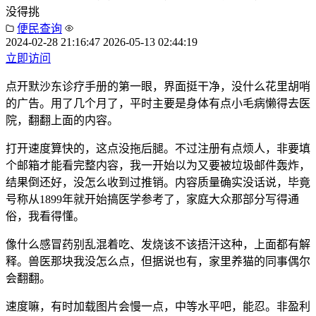
没得挑
便民查询
2024-02-28 21:16:47
2026-05-13 02:44:19
立即访问
点开默沙东诊疗手册的第一眼，界面挺干净，没什么花里胡哨
的广告。用了几个月了，平时主要是身体有点小毛病懒得去医
院，翻翻上面的内容。
打开速度算快的，这点没拖后腿。不过注册有点烦人，非要填
个邮箱才能看完整内容，我一开始以为又要被垃圾邮件轰炸，
结果倒还好，没怎么收到过推销。内容质量确实没话说，毕竟
号称从1899年就开始搞医学参考了，家庭大众那部分写得通
俗，我看得懂。
像什么感冒药别乱混着吃、发烧该不该捂汗这种，上面都有解
释。兽医那块我没怎么点，但据说也有，家里养猫的同事偶尔
会翻翻。
速度嘛，有时加载图片会慢一点，中等水平吧，能忍。非盈利