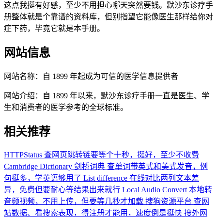
这点我挺有好感，至少不用担心哪天突然要钱。默沙东诊疗手
册整体就是个靠谱的资料库，但别指望它能像医生那样给你对
症下药，毕竟它就是本手册。
网站信息
网站名称：
自 1899 年起成为可信的医学信息提供者
网站介绍：
自 1899 年以来，默沙东诊疗手册一直是医生、学
生和消费者的医学参考的全球标准。
相关推荐
HTTPStatus
查网页跳转链要等个十秒，挺好，至少不收费
Cambridge Dictionary 剑桥词典
查单词带英式和美式发音，例
句挺多，学英语够用了
List difference
在线对比两列文本差
异，免费但要耐心等结果出来就行
Local Audio Convert
本地转
音频视频，不用上传，但要等几秒才加载
搜狗资源平台
查网
站数据、看搜索表现，得注册才能用，速度倒是挺快
搜外网