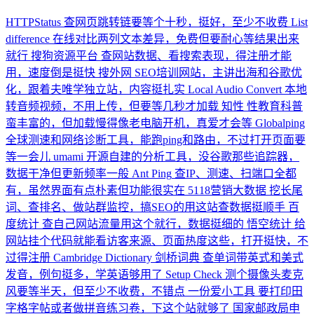
HTTPStatus
查网页跳转链要等个十秒，挺好，至少不收费
List
difference
在线对比两列文本差异，免费但要耐心等结果出来
就行
搜狗资源平台
查网站数据、看搜索表现，得注册才能
用，速度倒是挺快
搜外网
SEO培训网站，主讲出海和谷歌优
化，跟着夫唯学独立站，内容挺扎实
Local Audio Convert
本地
转音频视频，不用上传，但要等几秒才加载
知性
性教育科普
蛮丰富的，但加载慢得像老电脑开机，真爱才会等
Globalping
全球测速和网络诊断工具，能跑ping和路由，不过打开页面要
等一会儿
umami
开源自建的分析工具，没谷歌那些追踪器，
数据干净但更新频率一般
Ant Ping
查IP、测速、扫端口全都
有，虽然界面有点朴素但功能很实在
5118营销大数据
挖长尾
词、查排名、做站群监控，搞SEO的用这站查数据挺顺手
百
度统计
查自己网站流量用这个就行，数据挺细的
悟空统计
给
网站挂个代码就能看访客来源、页面热度这些，打开挺快，不
过得注册
Cambridge Dictionary 剑桥词典
查单词带英式和美式
发音，例句挺多，学英语够用了
Setup Check
测个摄像头麦克
风要等半天，但至少不收费，不错点
一份爱小工具
要打印田
字格字帖或者做拼音练习卷，下这个站就够了
国家邮政局申