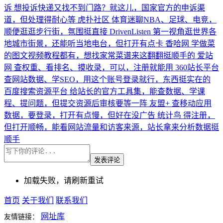
诉
想投诉快递又找不到门路？就这儿，国家官方的申诉渠
道，但处理得耐心等
虎扑社区
体育迷聊NBA、足球、电竞，
顺便逛逛步行街，氛围挺直接
DrivenListen
第一视角逛世界各
地城市街景，还能听当地电台，但打开有点卡
香哈网
学做菜
的图文视频教程都有，想找家常菜谱来这翻翻挺顺手的
爱站
网
查权重、看排名、摸收录，可以，注册就能用
360站长平台
查网站数据、学SEO，用这个账号登录就行，东西挺实在的
百度搜索资源平台
给站长的官方工具集，能查数据、学课
程、提问题，但提交资源后审核要等一阵
友盟+
查移动应用
数据，要登录，打开有点慢，但好在没广告
统计鸟
得注册，
但打开顺畅，能看网站流量和访客来源，站长拿来分析数据挺
顺手
发表评论
加载失败，请刷新重试
首页
关于我们
联系我们
网址库
友情链接：