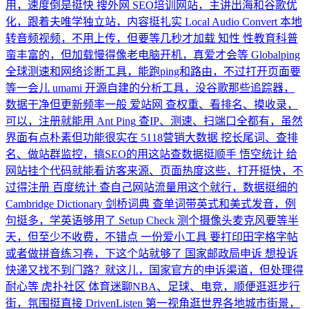
用，速度倒是挺快
搜外网
SEO培训网站，主讲出海和谷歌优
化，跟着夫唯学独立站，内容挺扎实
Local Audio Convert
本地
转音频视频，不用上传，但要等几秒才加载
知性
性教育科普
蛮丰富的，但加载慢得像老电脑开机，真爱才会等
Globalping
全球测速和网络诊断工具，能跑ping和路由，不过打开页面要
等一会儿
umami
开源自建的分析工具，没谷歌那些追踪器，
数据干净但更新频率一般
爱站网
查权重、看排名、摸收录，
可以，注册就能用
Ant Ping
查IP、测速、扫端口全都有，虽然
界面有点朴素但功能很实在
5118营销大数据
挖长尾词、查排
名、做站群监控，搞SEO的用这站查数据挺顺手
悟空统计
给
网站挂个代码就能看访客来源、页面热度这些，打开挺快，不
过得注册
百度统计
查自己网站流量用这个就行，数据挺细的
Cambridge Dictionary 剑桥词典
查单词带英式和美式发音，例
句挺多，学英语够用了
Setup Check
测个摄像头麦克风要等半
天，但至少不收费，不错点
一份爱小工具
要打印田字格字帖
或者做拼音练习卷，下这个站就够了
国家邮政局申诉
想投诉
快递又找不到门路？就这儿，国家官方的申诉渠道，但处理得
耐心等
虎扑社区
体育迷聊NBA、足球、电竞，顺便逛逛步行
街，氛围挺直接
DrivenListen
第一视角逛世界各地城市街景，