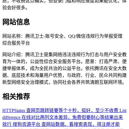
质，不收费这点确实，但登录门槛和响应速度如果能优化，体
验会好很多。
网站信息
网站名称：
腾讯卫士-账号安全、QQ/微信违规行为举报受理
综合服务平台
网站介绍：
腾讯卫士是集网络违法违规行为打击与用户安全教
育为一体的，公益性综合安全服务平台。愿景：打造严肃、便
捷举报体系，成为全民共治的公益平台。依托腾讯在安全大数
据、底层技术和海量用户优势，与政府、行业、民众共同构建
新型网络安全治理模式，协同社会各界共筑清朗互联网环境。
相关推荐
HTTPStatus
查网页跳转链要等个十秒，挺好，至少不收费
List
difference
在线对比两列文本差异，免费但要耐心等结果出来
就行
搜狗资源平台
查网站数据、看搜索表现，得注册才能