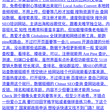
异，免费但要耐心等结果出来就行
Local Audio Convert
本地转
音频视频，不用上传，但要等几秒才加载
搜狗资源平台
查网
站数据、看搜索表现，得注册才能用，速度倒是挺快
搜外网
SEO培训网站，主讲出海和谷歌优化，跟着夫唯学独立站，内
容挺扎实
知性
性教育科普蛮丰富的，但加载慢得像老电脑开
机，真爱才会等
Globalping
全球测速和网络诊断工具，能跑
ping和路由，不过打开页面要等一会儿
umami
开源自建的分析
工具，没谷歌那些追踪器，数据干净但更新频率一般
爱站网
查权重、看排名、摸收录，可以，注册就能用
Ant Ping
查IP、
测速、扫端口全都有，虽然界面有点朴素但功能很实在
5118
营销大数据
挖长尾词、查排名、做站群监控，搞SEO的用这
站查数据挺顺手
悟空统计
给网站挂个代码就能看访客来源、
页面热度这些，打开挺快，不过得注册
百度统计
查自己网站
流量用这个就行，数据挺细的
Chinaz SEO查询
查网站收录、
反链、排名和域名年龄，内容不少但要注册才能用
Setup
Check
测个摄像头麦克风要等半天，但至少不收费，不错点
一份爱小工具
要打印田字格字帖或者做拼音练习卷，下这个
站就够了
国家邮政局申诉
想投诉快递又找不到门路？就这