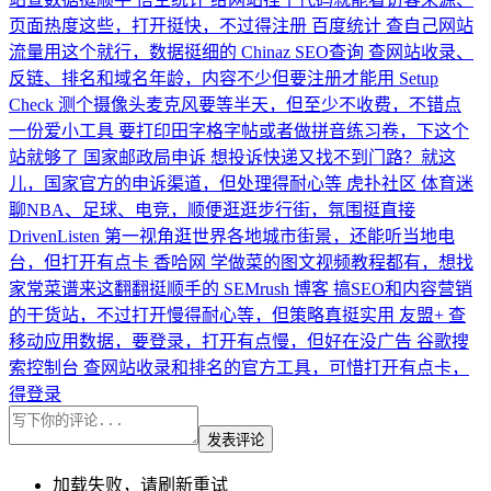
页面热度这些，打开挺快，不过得注册
百度统计
查自己网站
流量用这个就行，数据挺细的
Chinaz SEO查询
查网站收录、
反链、排名和域名年龄，内容不少但要注册才能用
Setup
Check
测个摄像头麦克风要等半天，但至少不收费，不错点
一份爱小工具
要打印田字格字帖或者做拼音练习卷，下这个
站就够了
国家邮政局申诉
想投诉快递又找不到门路？就这
儿，国家官方的申诉渠道，但处理得耐心等
虎扑社区
体育迷
聊NBA、足球、电竞，顺便逛逛步行街，氛围挺直接
DrivenListen
第一视角逛世界各地城市街景，还能听当地电
台，但打开有点卡
香哈网
学做菜的图文视频教程都有，想找
家常菜谱来这翻翻挺顺手的
SEMrush 博客
搞SEO和内容营销
的干货站，不过打开慢得耐心等，但策略真挺实用
友盟+
查
移动应用数据，要登录，打开有点慢，但好在没广告
谷歌搜
索控制台
查网站收录和排名的官方工具，可惜打开有点卡，
得登录
发表评论
加载失败，请刷新重试