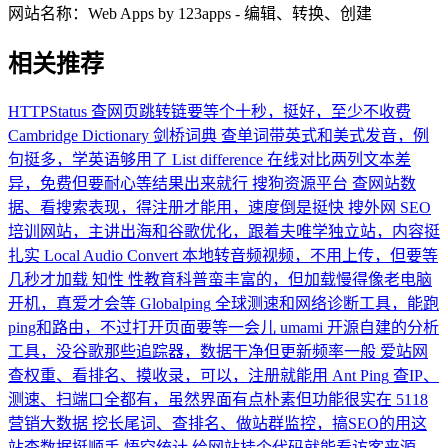
网站名称：
Web Apps by 123apps - 编辑、转换、创建
相关推荐
HTTPStatus
查网页跳转链要等个十秒，挺好，至少不收费
Cambridge Dictionary 剑桥词典
查单词带英式和美式发音，例
句挺多，学英语够用了
List difference
在线对比两列文本差
异，免费但要耐心等结果出来就行
搜狗资源平台
查网站数
据、看搜索表现，得注册才能用，速度倒是挺快
搜外网
SEO
培训网站，主讲出海和谷歌优化，跟着夫唯学独立站，内容挺
扎实
Local Audio Convert
本地转音频视频，不用上传，但要等
几秒才加载
知性
性教育科普蛮丰富的，但加载慢得像老电脑
开机，真爱才会等
Globalping
全球测速和网络诊断工具，能跑
ping和路由，不过打开页面要等一会儿
umami
开源自建的分析
工具，没谷歌那些追踪器，数据干净但更新频率一般
爱站网
查权重、看排名、摸收录，可以，注册就能用
Ant Ping
查IP、
测速、扫端口全都有，虽然界面有点朴素但功能很实在
5118
营销大数据
挖长尾词、查排名、做站群监控，搞SEO的用这
站查数据挺顺手
悟空统计
给网站挂个代码就能看访客来源、