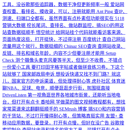
工具，没谷歌那些追踪器，数据干净但更新频率一般
爱站网
查权重、看排名、摸收录，可以，注册就能用
Ant Ping
查IP、
测速、扫端口全都有，虽然界面有点朴素但功能很实在
5118
营销大数据
挖长尾词、查排名、做站群监控，搞SEO的用这
站查数据挺顺手
悟空统计
给网站挂个代码就能看访客来源、
页面热度这些，打开挺快，不过得注册
百度统计
查自己网站
流量用这个就行，数据挺细的
Chinaz SEO查询
查网站收录、
反链、排名和域名年龄，内容不少但要注册才能用
Setup
Check
测个摄像头麦克风要等半天，但至少不收费，不错点
一份爱小工具
要打印田字格字帖或者做拼音练习卷，下这个
站就够了
国家邮政局申诉
想投诉快递又找不到门路？就这
儿，国家官方的申诉渠道，但处理得耐心等
虎扑社区
体育迷
聊NBA、足球、电竞，顺便逛逛步行街，氛围挺直接
DrivenListen
第一视角逛世界各地城市街景，还能听当地电
台，但打开有点卡
香哈网
学做菜的图文视频教程都有，想找
家常菜谱来这翻翻挺顺手的
SEMrush 博客
搞SEO和内容营销
的干货站，不过打开慢得耐心等，但策略真挺实用
友盟+
查
移动应用数据，要登录，打开有点慢，但好在没广告
谷歌搜
索控制台
查网站收录和排名的官方工具，可惜打开有点卡，