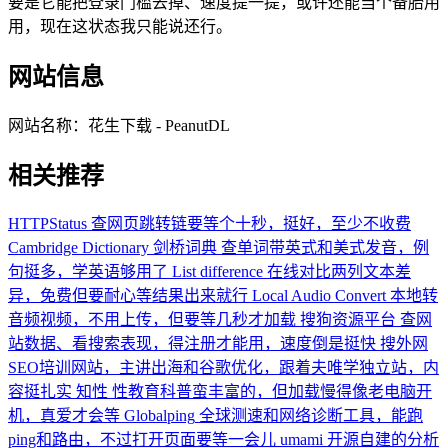
要是它能把登录门槛去掉、速度提一提，或许还能当个备胎用
用，现在这状态我只能说还行。
网站信息
网站名称：
花生下载 - PeanutDL
相关推荐
HTTPStatus
查网页跳转链要等个十秒，挺好，至少不收费
Cambridge Dictionary 剑桥词典
查单词带英式和美式发音，例
句挺多，学英语够用了
List difference
在线对比两列文本差
异，免费但要耐心等结果出来就行
Local Audio Convert
本地转
音频视频，不用上传，但要等几秒才加载
搜狗资源平台
查网
站数据、看搜索表现，得注册才能用，速度倒是挺快
搜外网
SEO培训网站，主讲出海和谷歌优化，跟着夫唯学独立站，内
容挺扎实
知性
性教育科普蛮丰富的，但加载慢得像老电脑开
机，真爱才会等
Globalping
全球测速和网络诊断工具，能跑
ping和路由，不过打开页面要等一会儿
umami
开源自建的分析