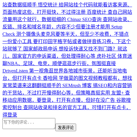
站查数据挺顺手
悟空统计
给网站挂个代码就能看访客来源、
页面热度这些，打开挺快，不过得注册
百度统计
查自己网站
流量用这个就行，数据挺细的
Chinaz SEO查询
查网站收录、
反链、排名和域名年龄，内容不少但要注册才能用
Setup
Check
测个摄像头麦克风要等半天，但至少不收费，不错点
一份爱小工具
要打印田字格字帖或者做拼音练习卷，下这个
站就够了
国家邮政局申诉
想投诉快递又找不到门路？就这
儿，国家官方的申诉渠道，但处理得耐心等
虎扑社区
体育迷
聊NBA、足球、电竞，顺便逛逛步行街，氛围挺直接
DrivenListen
第一视角逛世界各地城市街景，还能听当地电
台，但打开有点卡
香哈网
学做菜的图文视频教程都有，想找
家常菜谱来这翻翻挺顺手的
SEMrush 博客
搞SEO和内容营销
的干货站，不过打开慢得耐心等，但策略真挺实用
友盟+
查
移动应用数据，要登录，打开有点慢，但好在没广告
谷歌搜
索控制台
查网站收录和排名的官方工具，可惜打开有点卡，
得登录
发表评论