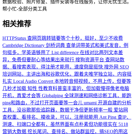
数据校验、照片修复、插件安装等在线服务，让你无忧生活。
帮小忙-全部分类工具
相关推荐
HTTPStatus
查网页跳转链要等个十秒，挺好，至少不收费
Cambridge Dictionary 剑桥词典
查单词带英式和美式发音，例
句挺多，学英语够用了
List difference
在线对比两列文本差
异，免费但要耐心等结果出来就行
搜狗资源平台
查网站数
据、看搜索表现，得注册才能用，速度倒是挺快
搜外网
SEO
培训网站，主讲出海和谷歌优化，跟着夫唯学独立站，内容挺
扎实
Local Audio Convert
本地转音频视频，不用上传，但要等
几秒才加载
知性
性教育科普蛮丰富的，但加载慢得像老电脑
开机，真爱才会等
Globalping
全球测速和网络诊断工具，能跑
ping和路由，不过打开页面要等一会儿
umami
开源自建的分析
工具，没谷歌那些追踪器，数据干净但更新频率一般
爱站网
查权重、看排名、摸收录，可以，注册就能用
Ant Ping
查IP、
测速、扫端口全都有，虽然界面有点朴素但功能很实在
5118
营销大数据
挖长尾词、查排名、做站群监控，搞SEO的用这