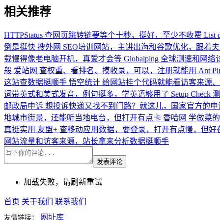
相关推荐
HTTPStatus
查网页跳转链要等个十秒，挺好，至少不收费
List 
倒是挺快
搜外网
SEO培训网站，主讲出海和谷歌优化，跟着
载慢得像老电脑开机，真爱才会等
Globalping
全球测速和网络诊
般
爱站网
查权重、看排名、摸收录，可以，注册就能用
Ant Pi
这站查数据挺顺手
悟空统计
给网站挂个代码就能看访客来源、
词带英式和美式发音，例句挺多，学英语够用了
Setup Check
邮政局申诉
想投诉快递又找不到门路？就这儿，国家官方的申
地城市街景，还能听当地电台，但打开有点卡
香哈网
学做菜的
真挺实用
友盟+
查移动应用数据，要登录，打开有点慢，但好
网站流量和访客来源，站长拿来分析数据挺顺手
发表评论
加载失败，请刷新重试
首页
关于我们
联系我们
网址库
友情链接：