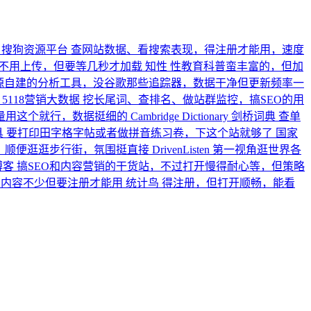
搜狗资源平台
查网站数据、看搜索表现，得注册才能用，速度
不用上传，但要等几秒才加载
知性
性教育科普蛮丰富的，但加
源自建的分析工具，没谷歌那些追踪器，数据干净但更新频率一
5118营销大数据
挖长尾词、查排名、做站群监控，搞SEO的用
量用这个就行，数据挺细的
Cambridge Dictionary 剑桥词典
查单
具
要打印田字格字帖或者做拼音练习卷，下这个站就够了
国家
，顺便逛逛步行街，氛围挺直接
DrivenListen
第一视角逛世界各
 博客
搞SEO和内容营销的干货站，不过打开慢得耐心等，但策略
，内容不少但要注册才能用
统计鸟
得注册，但打开顺畅，能看