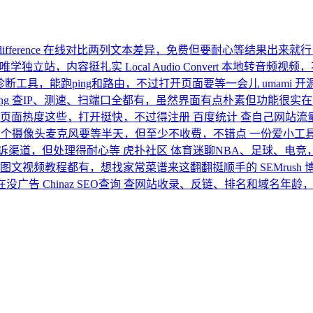
difference
在线对比两列文本差异，免费但要耐心等结果出来就行
夫唯学独立站，内容挺扎实
Local Audio Convert
本地转音频视频，
断工具，能跑ping和路由，不过打开页面要等一会儿
umami
开
ng
查IP、测速、扫端口全都有，虽然界面有点朴素但功能很实在
页面热度这些，打开挺快，不过得注册
百度统计
查自己网站流
测个摄像头麦克风要等半天，但至少不收费，不错点
一份爱小工
诉渠道，但处理得耐心等
虎扑社区
体育迷聊NBA、足球、电竞
图文视频教程都有，想找家常菜谱来这翻翻挺顺手的
SEMrush
在没广告
Chinaz SEO查询
查网站收录、反链、排名和域名年龄