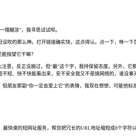
一塌糊涂”，我寻思试试呗。
但没吹的那么神。打开链接确实快，这点得认。点一下，咻一下
还能指望它干嘛？
太注意，反正没崩过，但“最”这个字，我持保留态度。另外，它那
短不短、快不快能看出来，安不安全我又不是搞网络的，谁没事
但朋友那副“你一定会爱上它”的表情，我现在想想，可能他标
最安全、最快速的短网址服务，帮您把冗长的URL地址缩短成8个字符