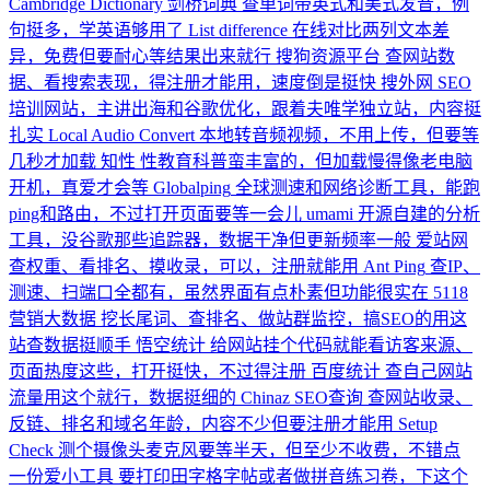
Cambridge Dictionary 剑桥词典
查单词带英式和美式发音，例
句挺多，学英语够用了
List difference
在线对比两列文本差
异，免费但要耐心等结果出来就行
搜狗资源平台
查网站数
据、看搜索表现，得注册才能用，速度倒是挺快
搜外网
SEO
培训网站，主讲出海和谷歌优化，跟着夫唯学独立站，内容挺
扎实
Local Audio Convert
本地转音频视频，不用上传，但要等
几秒才加载
知性
性教育科普蛮丰富的，但加载慢得像老电脑
开机，真爱才会等
Globalping
全球测速和网络诊断工具，能跑
ping和路由，不过打开页面要等一会儿
umami
开源自建的分析
工具，没谷歌那些追踪器，数据干净但更新频率一般
爱站网
查权重、看排名、摸收录，可以，注册就能用
Ant Ping
查IP、
测速、扫端口全都有，虽然界面有点朴素但功能很实在
5118
营销大数据
挖长尾词、查排名、做站群监控，搞SEO的用这
站查数据挺顺手
悟空统计
给网站挂个代码就能看访客来源、
页面热度这些，打开挺快，不过得注册
百度统计
查自己网站
流量用这个就行，数据挺细的
Chinaz SEO查询
查网站收录、
反链、排名和域名年龄，内容不少但要注册才能用
Setup
Check
测个摄像头麦克风要等半天，但至少不收费，不错点
一份爱小工具
要打印田字格字帖或者做拼音练习卷，下这个