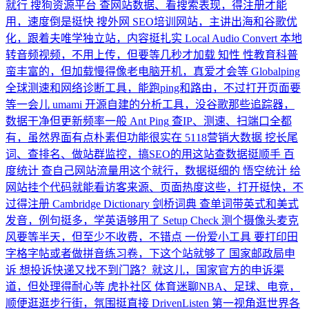
就行
搜狗资源平台
查网站数据、看搜索表现，得注册才能
用，速度倒是挺快
搜外网
SEO培训网站，主讲出海和谷歌优
化，跟着夫唯学独立站，内容挺扎实
Local Audio Convert
本地
转音频视频，不用上传，但要等几秒才加载
知性
性教育科普
蛮丰富的，但加载慢得像老电脑开机，真爱才会等
Globalping
全球测速和网络诊断工具，能跑ping和路由，不过打开页面要
等一会儿
umami
开源自建的分析工具，没谷歌那些追踪器，
数据干净但更新频率一般
Ant Ping
查IP、测速、扫端口全都
有，虽然界面有点朴素但功能很实在
5118营销大数据
挖长尾
词、查排名、做站群监控，搞SEO的用这站查数据挺顺手
百
度统计
查自己网站流量用这个就行，数据挺细的
悟空统计
给
网站挂个代码就能看访客来源、页面热度这些，打开挺快，不
过得注册
Cambridge Dictionary 剑桥词典
查单词带英式和美式
发音，例句挺多，学英语够用了
Setup Check
测个摄像头麦克
风要等半天，但至少不收费，不错点
一份爱小工具
要打印田
字格字帖或者做拼音练习卷，下这个站就够了
国家邮政局申
诉
想投诉快递又找不到门路？就这儿，国家官方的申诉渠
道，但处理得耐心等
虎扑社区
体育迷聊NBA、足球、电竞，
顺便逛逛步行街，氛围挺直接
DrivenListen
第一视角逛世界各