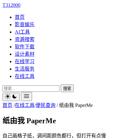
T312000
首页
影音娱乐
AI工具
资源搜索
软件下载
设计素材
在线学习
生活服务
在线工具
搜索
首页
/
在线工具
/
便民查询
/
纸由我 PaperMe
纸由我 PaperMe
自己画格子纸，调间距颜色都行，但打开有点慢