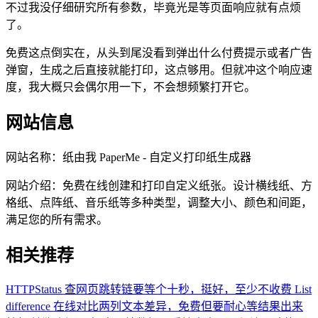
不过我没仔细研究所有参数，毕竟光是等页面响应就有点烦
了。
免费这点倒实在，从头到尾没看到弹出什么付费提示或者广告
弹窗，生成之后直接就能打印，这点够用。但就冲这个响应速
度，我大概只会偶尔用一下，不会想频繁打开它。
网站信息
网站名称：
纸由我 PaperMe - 自定义打印纸生成器
网站介绍：
免费在线创建和打印自定义纸张。设计横线纸、方
格纸、点阵纸、音乐纸等多种类型，调整大小、颜色和间距，
满足您的所有需求。
相关推荐
HTTPStatus
查网页跳转链要等个十秒，挺好，至少不收费
List
difference
在线对比两列文本差异，免费但要耐心等结果出来