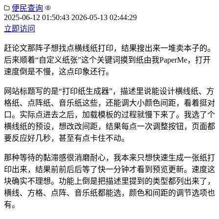
便民查询
2025-06-12 01:50:43
2026-05-13 02:44:29
立即访问
赶论文那阵子想找点横线纸打印，结果搜出来一堆卖本子的。
后来顺着“自定义纸张”这个关键词摸到纸由我PaperMe，打开
速度倒是不慢，这点印象还行。
网站标题写的是“打印纸生成器”，描述里说能设计横线纸、方
格纸、点阵纸、音乐纸这些，还能调大小颜色间距，看着挺对
口。实际点进去之后，加载模板的过程就慢下来了。我选了个
横线纸的预设，想改改间距，结果每点一次调整按钮，页面都
要反应好几秒，甚至有点卡住不动。
那种等待的黏滞感很消磨耐心，我本来只想快速生成一张纸打
印出来，结果前前后后等了快一分钟才看到预览更新。速度这
块确实不理想。功能上倒是把描述里提到的类型都列出来了，
横线、方格、点阵、音乐纸都能选，颜色和间距的调节选项也
有。