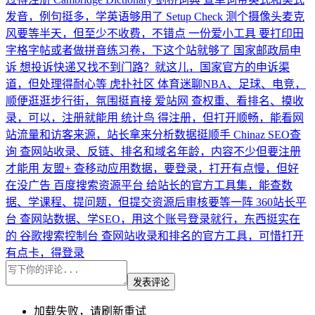
发音，例句挺多，学英语够用了
Setup Check
测个摄像头麦克
风要等半天，但至少不收费，不错点
一份爱小工具
要打印田
字格字帖或者做拼音练习卷，下这个站就够了
国家邮政局申
诉
想投诉快递又找不到门路？就这儿，国家官方的申诉渠
道，但处理得耐心等
虎扑社区
体育迷聊NBA、足球、电竞，
顺便逛逛步行街，氛围挺直接
爱站网
查权重、看排名、摸收
录，可以，注册就能用
统计鸟
得注册，但打开顺畅，能看网
站流量和访客来源，站长拿来分析数据挺顺手
Chinaz SEO查
询
查网站收录、反链、排名和域名年龄，内容不少但要注册
才能用
友盟+
查移动应用数据，要登录，打开有点慢，但好
在没广告
百度搜索资源平台
给站长的官方工具集，能查数
据、学课程、提问题，但提交资源后审核要等一阵
360站长平
台
查网站数据、学SEO，用这个账号登录就行，东西挺实在
的
谷歌搜索控制台
查网站收录和排名的官方工具，可惜打开
有点卡，得登录
发表评论
加载失败，请刷新重试