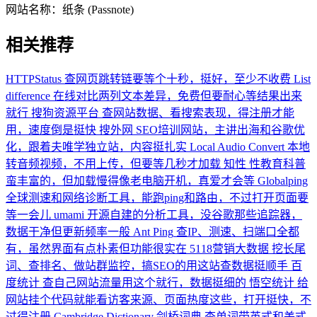
网站名称：
纸条 (Passnote)
相关推荐
HTTPStatus
查网页跳转链要等个十秒，挺好，至少不收费
List
difference
在线对比两列文本差异，免费但要耐心等结果出来
就行
搜狗资源平台
查网站数据、看搜索表现，得注册才能
用，速度倒是挺快
搜外网
SEO培训网站，主讲出海和谷歌优
化，跟着夫唯学独立站，内容挺扎实
Local Audio Convert
本地
转音频视频，不用上传，但要等几秒才加载
知性
性教育科普
蛮丰富的，但加载慢得像老电脑开机，真爱才会等
Globalping
全球测速和网络诊断工具，能跑ping和路由，不过打开页面要
等一会儿
umami
开源自建的分析工具，没谷歌那些追踪器，
数据干净但更新频率一般
Ant Ping
查IP、测速、扫端口全都
有，虽然界面有点朴素但功能很实在
5118营销大数据
挖长尾
词、查排名、做站群监控，搞SEO的用这站查数据挺顺手
百
度统计
查自己网站流量用这个就行，数据挺细的
悟空统计
给
网站挂个代码就能看访客来源、页面热度这些，打开挺快，不
过得注册
Cambridge Dictionary 剑桥词典
查单词带英式和美式