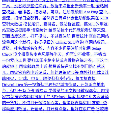
工具，没谷歌那些追踪器，数据干净但更新频率一般
爱站网
查权重、看排名、摸收录，可以，注册就能用
Ant Ping
查IP、
测速、扫端口全都有，虽然界面有点朴素但功能很实在
5118
营销大数据
挖长尾词、查排名、做站群监控，搞SEO的用这
站查数据挺顺手
悟空统计
给网站挂个代码就能看访客来源、
页面热度这些，打开挺快，不过得注册
百度统计
查自己网站
流量用这个就行，数据挺细的
Chinaz SEO查询
查网站收录、
反链、排名和域名年龄，内容不少但要注册才能用
Setup
Check
测个摄像头麦克风要等半天，但至少不收费，不错点
一份爱小工具
要打印田字格字帖或者做拼音练习卷，下这个
站就够了
国家邮政局申诉
想投诉快递又找不到门路？就这
儿，国家官方的申诉渠道，但处理得耐心等
虎扑社区
体育迷
聊NBA、足球、电竞，顺便逛逛步行街，氛围挺直接
DrivenListen
第一视角逛世界各地城市街景，还能听当地电
台，但打开有点卡
香哈网
学做菜的图文视频教程都有，想找
家常菜谱来这翻翻挺顺手的
SEMrush 博客
搞SEO和内容营销
的干货站，不过打开慢得耐心等，但策略真挺实用
友盟+
查
移动应用数据，要登录，打开有点慢，但好在没广告
谷歌搜