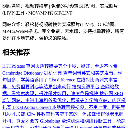
网站名称：
视频转换宝 | 免费的视频转GIF动图、实况照片
(LIVP)工具 - MOV/MP4转GIF/LIVP
网站介绍：
轻松将视频转换为实况照片(LIVP)、GIF动图、
MP4或WebM格式。完全免费，无水印，支持批量转换，所有
处理在本地完成，保护您的隐私。
相关推荐
HTTPStatus
查网页跳转链要等个十秒，挺好，至少不收费
Cambridge Dictionary 剑桥词典
查单词带英式和美式发音，例
句挺多，学英语够用了
List difference
在线对比两列文本差
异，免费但要耐心等结果出来就行
搜狗资源平台
查网站数
据、看搜索表现，得注册才能用，速度倒是挺快
搜外网
SEO
培训网站，主讲出海和谷歌优化，跟着夫唯学独立站，内容挺
扎实
Local Audio Convert
本地转音频视频，不用上传，但要等
几秒才加载
知性
性教育科普蛮丰富的，但加载慢得像老电脑
开机，真爱才会等
Globalping
全球测速和网络诊断工具，能跑
ping和路由，不过打开页面要等一会儿
umami
开源自建的分析